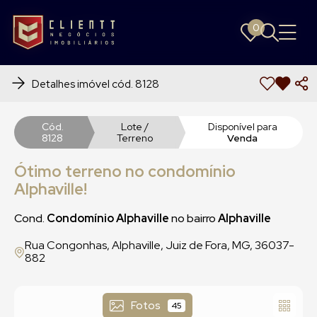
0
0
Detalhes imóvel cód. 8128
Cód.
Lote /
Disponível para
8128
Terreno
Venda
Ótimo terreno no condomínio
Alphaville!
Cond.
Condomínio Alphaville
no bairro
Alphaville
Rua Congonhas, Alphaville, Juiz de Fora, MG, 36037-
882
Fotos
45