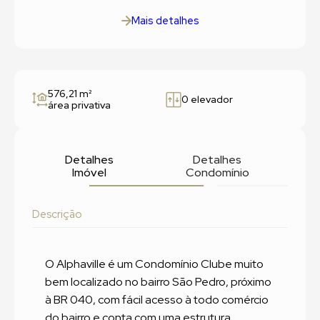
Mais detalhes
576,21 m²
0 elevador
área privativa
Detalhes
Detalhes
Imóvel
Condomínio
Descrição
O Alphaville é um Condomínio Clube muito
bem localizado no bairro São Pedro, próximo
à BR 040, com fácil acesso à todo comércio
do bairro e conta com uma estrutura