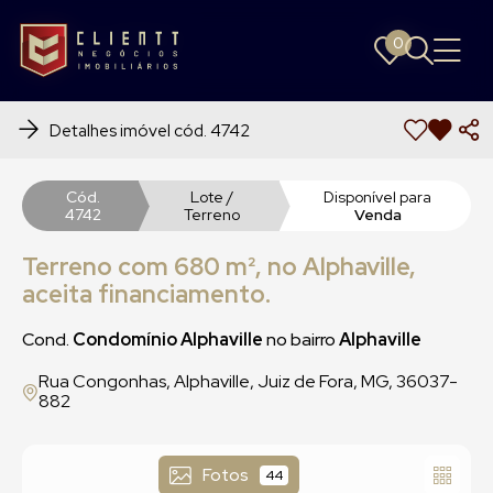
0
0
Detalhes imóvel cód. 4742
Cód.
Lote /
Disponível para
4742
Terreno
Venda
Terreno com 680 m², no Alphaville,
aceita financiamento.
Cond.
Condomínio Alphaville
no bairro
Alphaville
Rua Congonhas, Alphaville, Juiz de Fora, MG, 36037-
882
Fotos
44