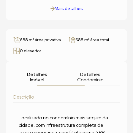
Mais detalhes
688 m²
área privativa
688 m²
área total
0 elevador
Detalhes
Detalhes
Imóvel
Condomínio
Descrição
Localizado no condomínio mais seguro da
cidade, com infraestrutura completa de
lazer e segurança, com fácil acesso à BR