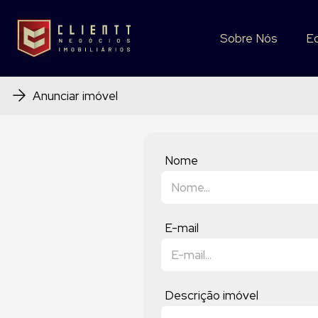
Sobre Nós
Sobre Nós
E
E
Anunciar imóvel
Nome
E-mail
Descrição imóvel