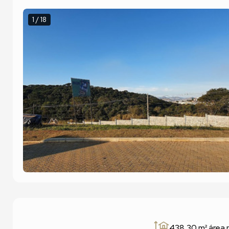
1 / 18
438,30 m²
área 