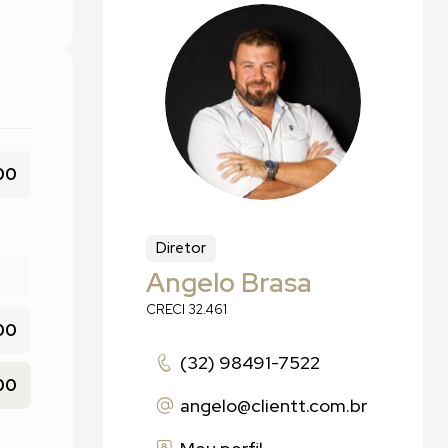
00
Diretor
Angelo Brasa
CRECI 32.461
00
(32) 98491-7522
00
angelo
@clientt.com.br