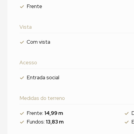
Frente
Vista
Com vista
Acesso
Entrada social
Medidas do terreno
Frente:
14,99 m
D
Fundos:
13,83 m
E