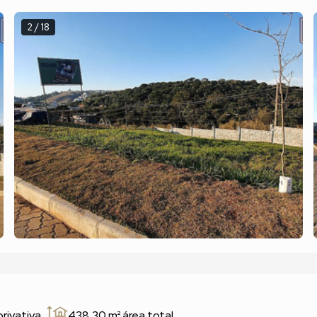
2 / 18
privativa
438,30 m²
área total