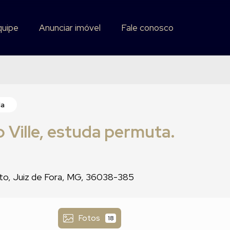
quipe
quipe
Anunciar imóvel
Anunciar imóvel
Fale conosco
Fale conosco
da
 Ville, estuda permuta.
o, Juiz de Fora, MG, 36038-385
Fotos
18