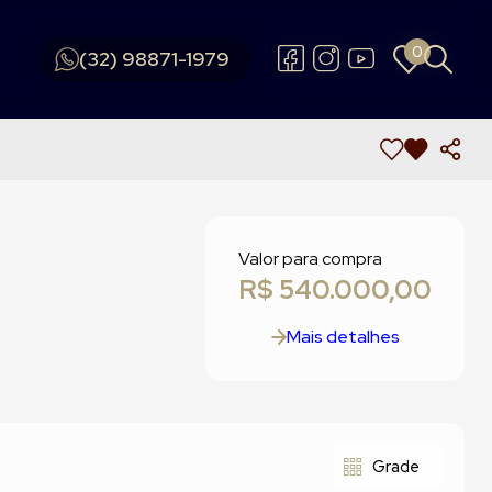
0
0
(32) 98871-1979
(32) 98871-1979
Valor para compra
R$ 540.000,00
Mais detalhes
Grade