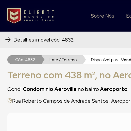
Sobre Nós
Sobre Nós
E
E
Detalhes imóvel cód. 4832
Cód. 4832
Lote / Terreno
Disponível para
Ven
Terreno com 438 m², no Aero
Cond.
Condomínio Aeroville
no bairro
Aeroporto
Rua Roberto Campos de Andrade Santos, Aeroport