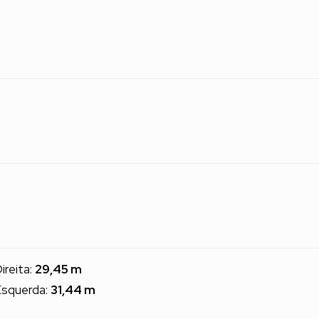
ireita:
29,45 m
squerda:
31,44 m