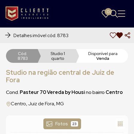
0
0
Detalhes imóvel cód. 8783
Cód.
Studio 1
Disponível para
8783
quarto
Venda
Studio na região central de Juiz de
Fora
Cond.
Pasteur 70 Vereda by Housi
no bairro
Centro
Centro, Juiz de Fora, MG
Fotos
23