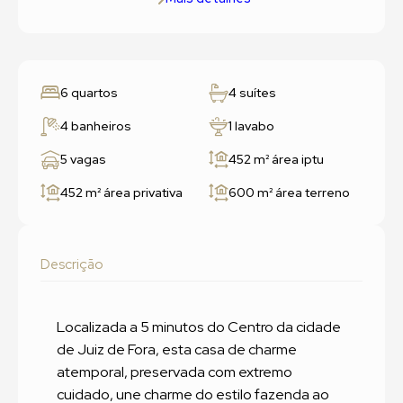
6 quartos
4 suítes
4 banheiros
1 lavabo
5 vagas
452 m²
área iptu
452 m²
área privativa
600 m²
área terreno
Descrição
Localizada a 5 minutos do Centro da cidade
de Juiz de Fora, esta casa de charme
atemporal, preservada com extremo
cuidado, une charme do estilo fazenda ao