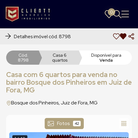
0
0
Detalhes imóvel cód. 8798
Cód.
Casa 6
Disponível para
8798
quartos
Venda
Casa com 6 quartos para venda no
bairro Bosque dos Pinheiros em Juiz de
Fora, MG
Bosque dos Pinheiros, Juiz de Fora, MG
Fotos
42