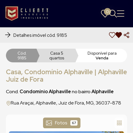
0
0
Detalhes imóvel cód. 9185
Cód.
Casa 5
Disponível para
9185
quartos
Venda
Casa, Condomínio Alphaville | Alphaville
Juiz de Fora
Cond.
Condomínio Alphaville
no bairro
Alphaville
Rua Araçai, Alphaville, Juiz de Fora, MG, 36037-878
Fotos
67