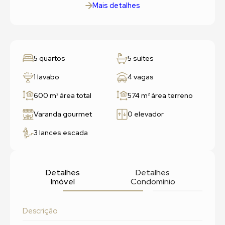
Mais detalhes
5 quartos
5 suítes
1 lavabo
4 vagas
600 m²
área total
574 m²
área terreno
Varanda gourmet
0 elevador
3 lances escada
Detalhes
Detalhes
Imóvel
Condomínio
Descrição