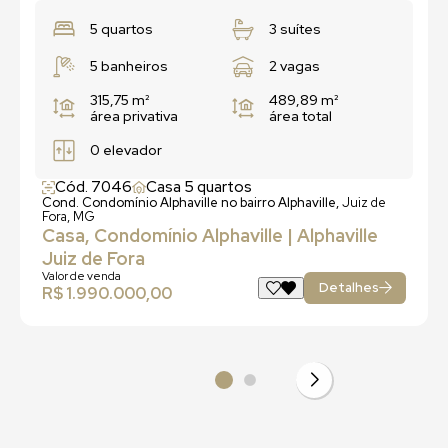
5 quartos
3 suítes
5 banheiros
2 vagas
315,75 m²
489,89 m²
área privativa
área total
0 elevador
Cód. 7046
Casa 5 quartos
Cond. Condomínio Alphaville no bairro Alphaville,
Juiz de
Fora, MG
Casa, Condomínio Alphaville | Alphaville
Juiz de Fora
Valor de venda
Detalhes
R$ 1.990.000,00