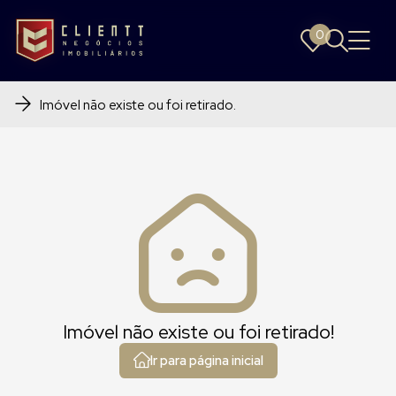
0
0
Imóvel não existe ou foi retirado.
Imóvel não existe ou foi retirado!
Ir para página inicial